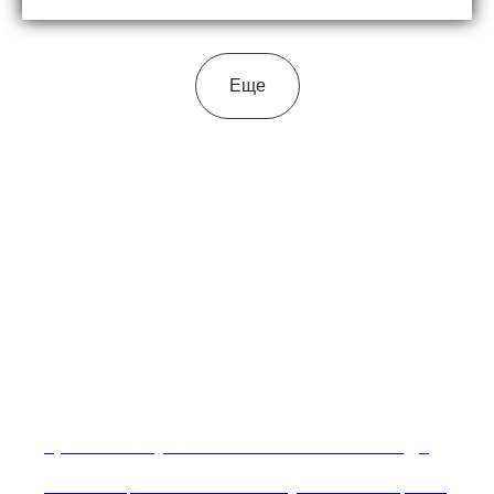
Еще
Крембо – клубника в сливках и шоколаде
Знаменитый израильское лакомство в новогоднем исполнении: клубника в