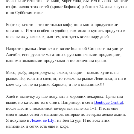
Маленькие сети это Tiv Taam, Super Yuda, AM-PM и Cofix. Многие
из филиалов этих сетей (кроме Кофикса) работают 24 часа в сутки
и по Субботам тоже.
Кофикс, кстати – это не только кофе, но и мини-продуктовые
магазины. И что особенно удобно, там можно купить продукты в
маленьких упаковках, для тех, кто здесь всего пару дней.
Напротив рынка Левински и возле Большой Синагоги на улице
Аленби, есть русские магазины с русскоязычными продавцами,
нашими знакомыми продуктами и по отличным ценам.
Мясо, рыбу, морепродукты, злаки, специи – можно купить на
рынке. Но, если это специи, то только на рынке Левински, и ни в
коем случае не на рынке Кармель, и не в магазинах!!!
Хлеб и выпечку лучше покупать в хороших пекарнях. Цены там
выше, но качество того стоит. Например, в сети
Boutique Central
,
после шести с половиной вечера вся выпечка 1+1. И есть еще
много таких сетей и магазинов, которые по вечерам делаю акции.
Я покупаю в
Лехем ве Шут
на Бен Егуда. И во всех этих
магазинах и сетях есть еще и кофе.