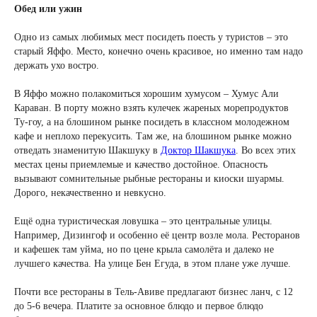
Обед или ужин
Одно из самых любимых мест посидеть поесть у туристов – это
старый Яффо. Место, конечно очень красивое, но именно там надо
держать ухо востро.
В Яффо можно полакомиться хорошим хумусом – Хумус Али
Караван. В порту можно взять кулечек жареных морепродуктов
Ту-гоу, а на блошином рынке посидеть в классном молодежном
кафе и неплохо перекусить. Там же, на блошином рынке можно
отведать знаменитую Шакшуку в
Доктор Шакшука
. Во всех этих
местах цены приемлемые и качество достойное. Опасность
вызывают сомнительные рыбные рестораны и киоски шуармы.
Дорого, некачественно и невкусно.
Ещё одна туристическая ловушка – это центральные улицы.
Например, Дизингоф и особенно её центр возле мола. Ресторанов
и кафешек там уйма, но по цене крыла самолёта и далеко не
лучшего качества. На улице Бен Егуда, в этом плане уже лучше.
Почти все рестораны в Тель-Авиве предлагают бизнес ланч, с 12
до 5-6 вечера. Платите за основное блюдо и первое блюдо