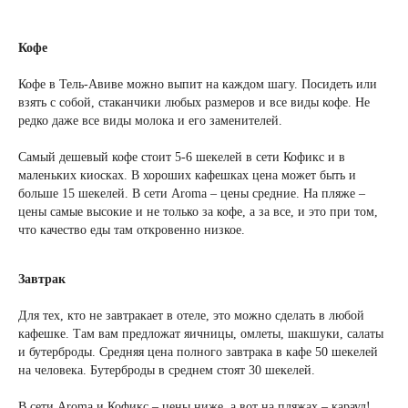
Кофе
Кофе в Тель-Авиве можно выпит на каждом шагу. Посидеть или
взять с собой, стаканчики любых размеров и все виды кофе. Не
редко даже все виды молока и его заменителей.
Самый дешевый кофе стоит 5-6 шекелей в сети Кофикс и в
маленьких киосках. В хороших кафешках цена может быть и
больше 15 шекелей. В сети Aroma – цены средние. На пляже –
цены самые высокие и не только за кофе, а за все, и это при том,
что качество еды там откровенно низкое.
Завтрак
Для тех, кто не завтракает в отеле, это можно сделать в любой
кафешке. Там вам предложат яичницы, омлеты, шакшуки, салаты
и бутерброды. Средняя цена полного завтрака в кафе 50 шекелей
на человека. Бутерброды в среднем стоят 30 шекелей.
В сети Aroma и Кофикс – цены ниже, а вот на пляжах – караул!