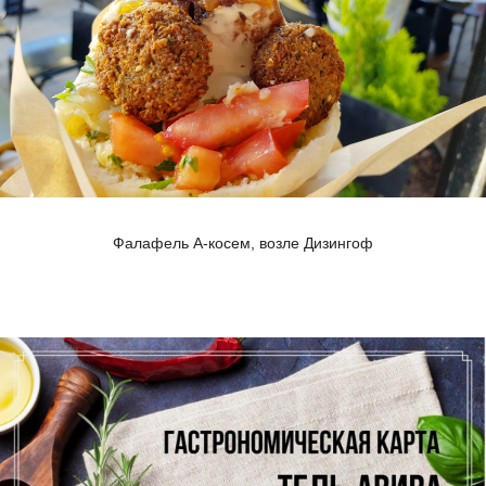
Фалафель А-косем, возле Дизингоф