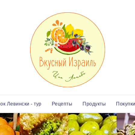
ок Левински - тур
Рецепты
Продукты
Покупк