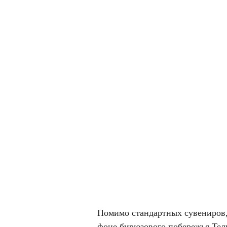
Помимо стандартных сувениров,
фоне бирюзового побережья Тел