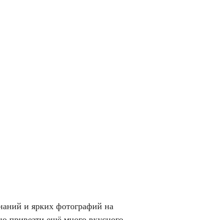
наний и ярких фотографий на
но привезти ещё много вкусного