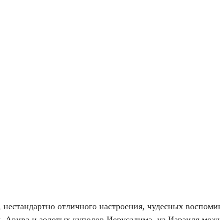
 нестандартно отличного настроения, чудесных воспоми
ь-Авива и золотых куполов Иерусалима, из Израиля мож