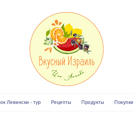
ок Левински - тур
Рецепты
Продукты
Покупк