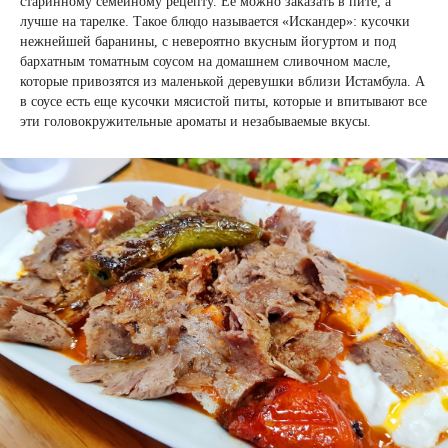
старинному семейному рецепту. Её можно заказать в пите, а
лучше на тарелке. Такое блюдо называется «Искандер»: кусочки
нежнейшей баранины, с невероятно вкусным йогуртом и под
бархатным томатным соусом на домашнем сливочном масле,
которые привозятся из маленькой деревушки вблизи Истамбула. А
в соусе есть еще кусочки мясистой питы, которые и впитывают все
эти головокружительные ароматы и незабываемые вкусы.