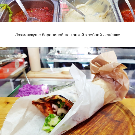
Лахмаджун с бараниной на тонкой хлебной лепёшке