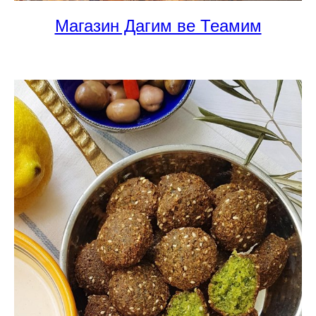
Магазин Дагим ве Теамим