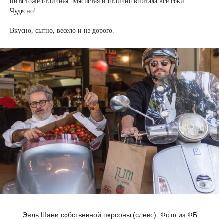
пита тоже отличная. Мясистая и отлично впитала все соки.
Чудесно!
Вкусно, сытно, весело и не дорого.
Эяль Шани собственной персоны (слево). Фото из ФБ