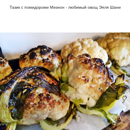
Тазик с помидороми Мизнон - любимый овощ Эяля Шани