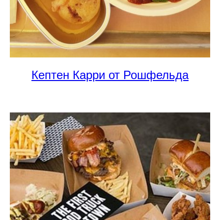
Кептен Карри от Рошфельда