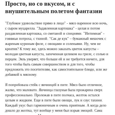
Просто, но со вкусом, и с
внушительным полетом фантазии
"Глубокое удовольствие прямо в лицо" - мясо варенное всю ночь,
с сыром муцарелла. "Задавленная картошка" - целая и потом
раздавленная картошка, со сметаной и специями. "Интимная" -
говяжьи потроха, с тхиной. "Сак де кук" – бумажный мешочек с
жареным куриным филе, с овощами и соленьями. Ну, чем не
креатив? К тому же, здесь можно заказать цветок капусты –
молодая цветная капуста, запеченная целиком на гриле, с солью и
перцем. Эяль уверяет, что больше ей и не требуется ничего, для
того чтобы быть самым совершенством и для того, чтобы
предложить это посетителям, как самостоятельное блюдо, или же
добавкой к мясному.
Я попробовала стейк с яичницей в пите. Мясо было отличное,
жалко, что маловато. Яичница глазунья была прожарена сверх
профессионально. Пролежав в пите полчаса, желток остался
целым и жидким. Еще в пите были овощи, лук и соус тахини.
Каждый укус был гармоничным и очень приятным. А когда дело
дошло до желтка, тут вообще у меня был взрыв эмоций. Сама