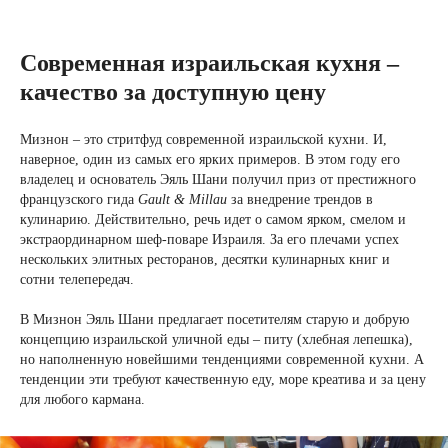
Современная израильская кухня –
качество за доступную цену
Мизнон – это стритфуд современной израильской кухни. И,
наверное, один из самых его ярких примеров. В этом году его
владелец и основатель Эяль Шани получил приз от престижного
французского гида
Gault
&
Millau
за внедрение трендов в
кулинарию. Действительно, речь идет о самом ярком, смелом и
экстраординарном шеф-поваре Израиля. За его плечами успех
нескольких элитных ресторанов, десятки кулинарных книг и
сотни телепередач.
В Мизнон Эяль Шани предлагает посетителям старую и добрую
концепцию израильской уличной еды – питу (хлебная лепешка),
но наполненную новейшими тенденциями современной кухни. А
тенденции эти требуют качественную еду, море креатива и за цену
для любого кармана.