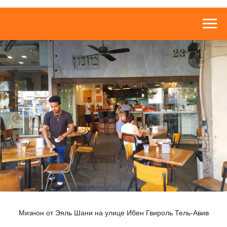
Мизнон от Эяль Шани
на улице Ибен Гвироль Тель-Авив