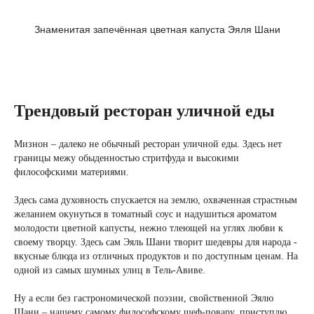
Знаменитая запечённая цветная капуста Эяля Шани
Трендовый ресторан уличной еды
Мизнон – далеко не обычный ресторан уличной еды. Здесь нет
границы межу обыденностью стритфуда и высокими
философскими материями.
Здесь сама духовность спускается на землю, охваченная страстным
желанием окунуться в томатный соус и надушиться ароматом
молодости цветной капусты, нежно тлеющей на углях любви к
своему творцу. Здесь сам Эяль Шани творит шедевры для народа -
вкусные блюда из отличных продуктов и по доступным ценам. На
одной из самых шумных улиц в Тель-Авиве.
Ну а если без гастрономической поэзии, свойственной Эялю
Шани – нашему самому философскому шеф-повару, приступлю