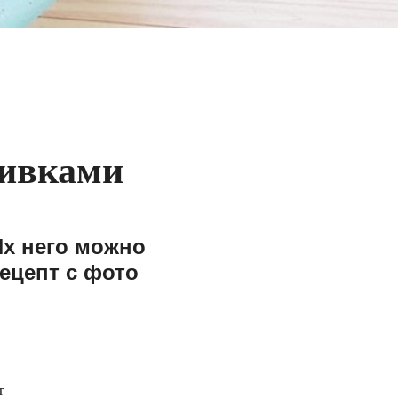
ливками
Их него можно
рецепт с фото
т