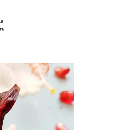
.
На
ть