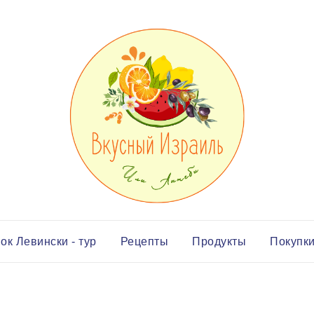
ок Левински - тур
Рецепты
Продукты
Покупк