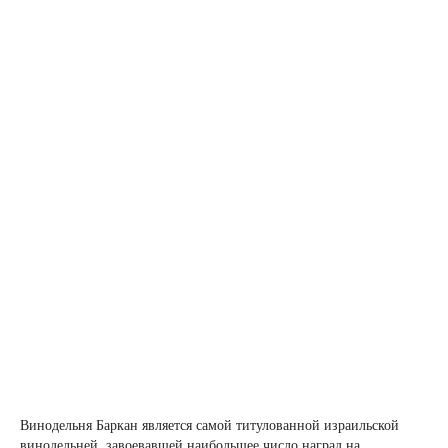
Винодельня Баркан является самой титулованной израильской
винодельней, завоевавшей наибольшее число наград на