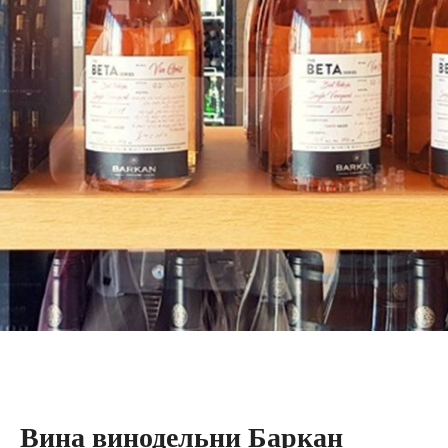
Вина винодельни Баркан