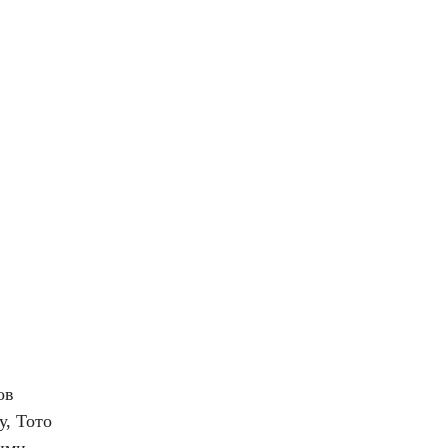
ов
у, Тото
кими