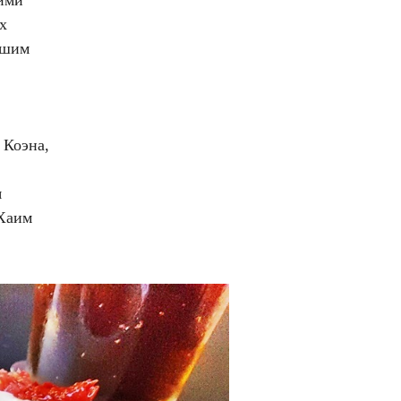
х
ьшим
 Коэна,
я
 Хаим