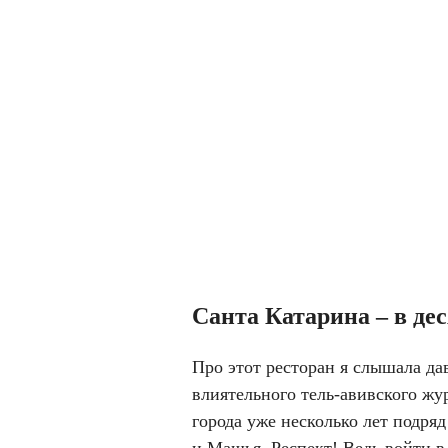
Санта Катарина – в де
Про этот ресторан я слышала да
влиятельного тель-авивского жу
города уже несколько лет подряд
и Машья. Респект! Ведь войти в