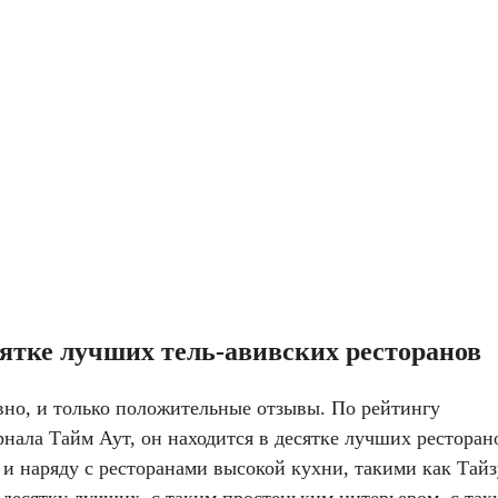
сятке лучших тель-авивских ресторанов
вно, и только положительные отзывы. По рейтингу
рнала Тайм Аут, он находится в десятке лучших ресторан
 и наряду с ресторанами высокой кухни, такими как Тайз
 десятку лучших, с таким простеньким интерьером, с та