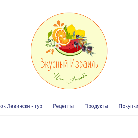
ок Левински - тур
Рецепты
Продукты
Покупк