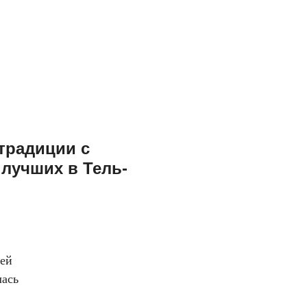
традиции с
 лучших в Тель-
оей
лась