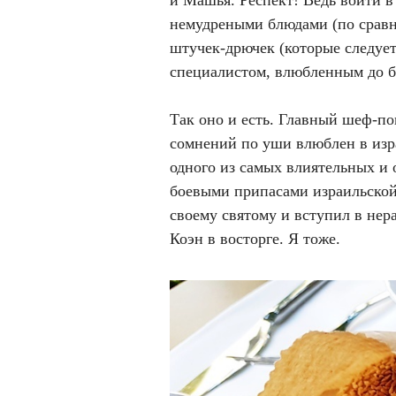
немудреными блюдами (по сравн
штучек-дрючек (которые следуе
специалистом, влюбленным до бе
Так оно и есть. Главный шеф-пов
сомнений по уши влюблен в изр
одного из самых влиятельных и
боевыми припасами израильской
своему святому и вступил в нер
Коэн в восторге. Я тоже.