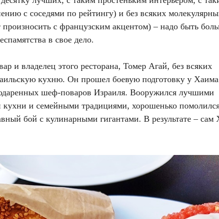
ению с соседями по рейтингу) и без всяких молекулярны
т произносить с французским акцентом) – надо быть бол
спамятства в свое дело.
ар и владелец этого ресторана, Томер Агай, без всяких
аильскую кухню. Он прошел боевую подготовку у Хаима
 одаренных шеф-поваров Израиля. Вооружился лучшими
 кухни и семейными традициями, хорошенько помолилс
авный бой с кулинарными гигантами. В результате – сам