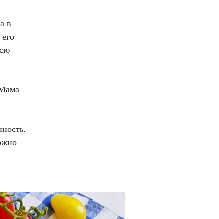
а в
 его
Всю
 Мама
нность.
можно