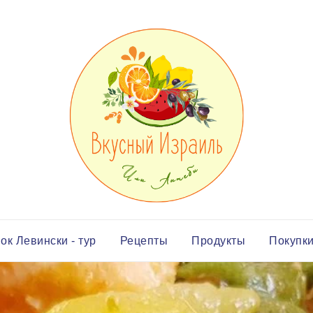
ок Левински - тур
Рецепты
Продукты
Покупк