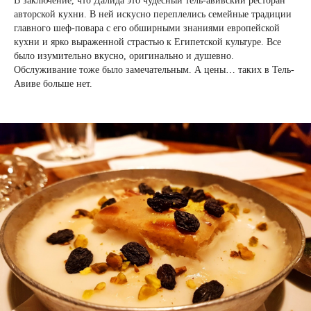
В заключение, что Далида это чудесный тель-авивский ресторан
авторской кухни. В ней искусно переплелись семейные традиции
главного шеф-повара с его обширными знаниями европейской
кухни и ярко выраженной страстью к Египетской культуре. Все
было изумительно вкусно, оригинально и душевно.
Обслуживание тоже было замечательным. А цены… таких в Тель-
Авиве больше нет.