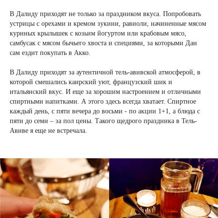
В Далиду приходят не только за праздником вкуса. Попробовать
устрицы с орехами и кремом зукини, равиоли, начиненные мясом
куриных крылышек с козьим йогуртом или крабовым мясо,
самбусак с мясом бычьего хвоста и специями, за которыми Дан
сам ездит покупать в Акко.
В Далиду приходят за аутентичной тель-авивской атмосферой, в
которой смешались каирский уют, французский шик и
итальянский вкус. И еще за хорошим настроением и отличными
спиртными напитками. А этого здесь всегда хватает. Спиртное
каждый день, с пяти вечера до восьми - по акции 1+1, а блюда с
пяти до семи – за пол цены. Такого щедрого праздника в Тель-
Авиве я еще не встречала.