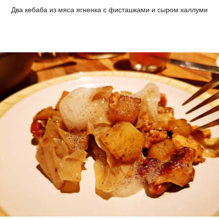
Два кебаба из мяса ягненка с фисташками и сыром халлуми