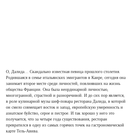
О, Далида… Скандально известная певица прошлого столетия.
Родившаяся в семье итальянских эмигрантов в Каире, сегодня она
занимает второе месте среди личностей, повлиявших на жизнь
общества Франции. Она была неординарной личностью,
многогранной, страстной и разноречивой. И до сих пор является,
в роле кулинарной музы шеф-повара ресторана Далида, в которой
он смело совмещает восток и запад, европейскую умеренность и
азиатское буйство, серое и пестрое. И так хорошо у него это
получается, что за четыре года существования, ресторан
превратился в одну из самых горячих точек на гастрономической
карте Тель-Авива.