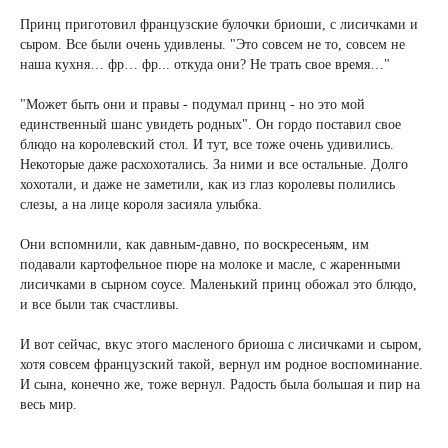
Принц приготовил французские булочки бриоши, с лисичками и
сыром. Все были очень удивлены. "Это совсем не то, совсем не
наша кухня… фр… фр... откуда они? Не трать свое время…"
"Может быть они и правы - подумал принц - но это мой
единственный шанс увидеть родных". Он гордо поставил свое
блюдо на королевский стол. И тут, все тоже очень удивились.
Некоторые даже расхохотались. За ними и все остальные. Долго
хохотали, и даже не заметили, как из глаз королевы полились
слезы, а на лице короля засияла улыбка.
Они вспомнили, как давным-давно, по воскресеньям, им
подавали картофельное пюре на молоке и масле, с жаренными
лисичками в сырном соусе. Маленький принц обожал это блюдо,
и все были так счастливы.
И вот сейчас, вкус этого масленого бриоша с лисичками и сыром,
хотя совсем французский такой, вернул им родное воспоминание.
И сына, конечно же, тоже вернул. Радость была большая и пир на
весь мир.