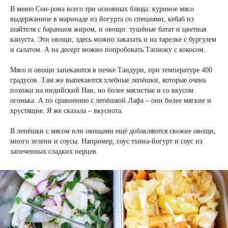
В меню Сон-рона всего три основных блюда: куриное мясо
выдержанное в маринаде из йогурта со специями, кебаб из
шайтеля с бараньим жиром, и овощи: тушёные батат и цветная
капуста. Эти овощи, здесь можно заказать и на тарелке с бургулем
и салатом. А на десерт можно попробовать Тапиоку с кокосом.
Мясо и овощи запекаются в печке Тандури, при температуре 400
градусов. Там же выпекаются хлебные лепёшки, которые очень
похожи на индийский Нан, но более мясистые и со вкусом
огонька. А по сравнению с лепёшкой Лафа – они более мягкие и
хрустящие. Я же сказала – вкуснота.
В лепёшки с мясом или овощами ещё добавляются свежие овощи,
много зелени и соусы. Например, соус тхина-йогурт и соус из
запеченных сладких перцев.