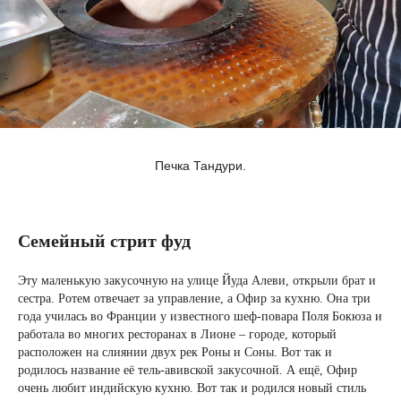
Печка Тандури.
Семейный стрит фуд
Эту маленькую закусочную на улице Йуда Алеви, открыли брат и
сестра. Ротем отвечает за управление, а Офир за кухню. Она три
года училась во Франции у известного шеф-повара Поля Бокюза и
работала во многих ресторанах в Лионе – городе, который
расположен на слиянии двух рек Роны и Соны. Вот так и
родилось название её тель-авивской закусочной. А ещё, Офир
очень любит индийскую кухню. Вот так и родился новый стиль