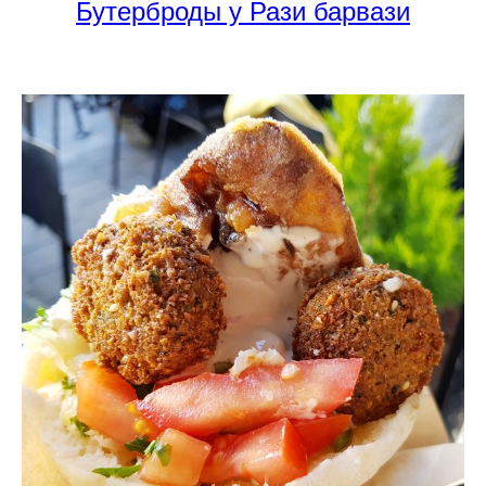
Бутерброды у Рази барвази