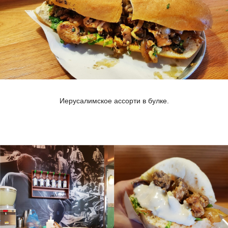
Иерусалимское ассорти в булке.