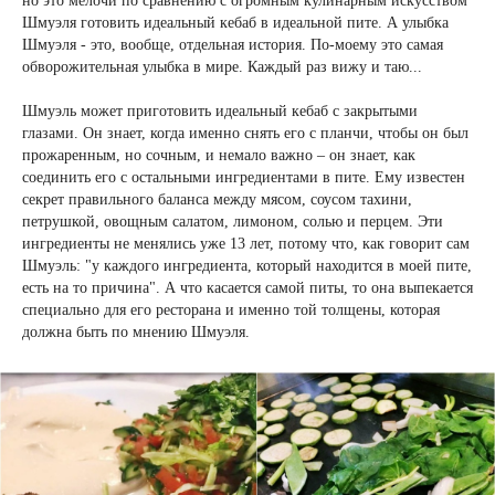
но это мелочи по сравнению с огромным кулинарным искусством
Шмуэля готовить идеальный кебаб в идеальной пите. А улыбка
Шмуэля - это, вообще, отдельная история. По-моему это самая
обворожительная улыбка в мире. Каждый раз вижу и таю...
Шмуэль может приготовить идеальный кебаб с закрытыми
глазами. Он знает, когда именно снять его с планчи, чтобы он был
прожаренным, но сочным, и немало важно – он знает, как
соединить его с остальными ингредиентами в пите. Ему известен
секрет правильного баланса между мясом, соусом тахини,
петрушкой, овощным салатом, лимоном, солью и перцем. Эти
ингредиенты не менялись уже 13 лет, потому что, как говорит сам
Шмуэль: "у каждого ингредиента, который находится в моей пите,
есть на то причина". А что касается самой питы, то она выпекается
специально для его ресторана и именно той толщены, которая
должна быть по мнению Шмуэля.