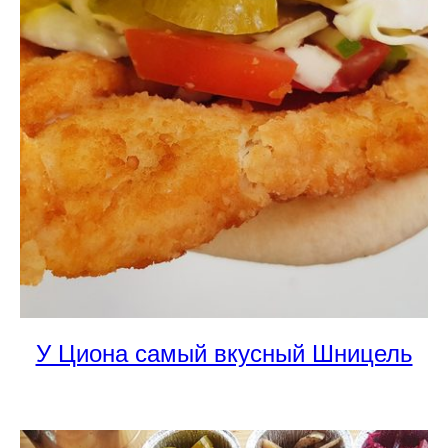
У Циона самый вкусный Шницель