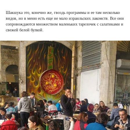
Шакшука это, конечно же, гвоздь программы и ее там несколько
видов, но в меню есть еще не мало израильских лакомств. Все они
сопровождаются множеством маленьких тарелочек с салатиками и
свежей белой булкой.