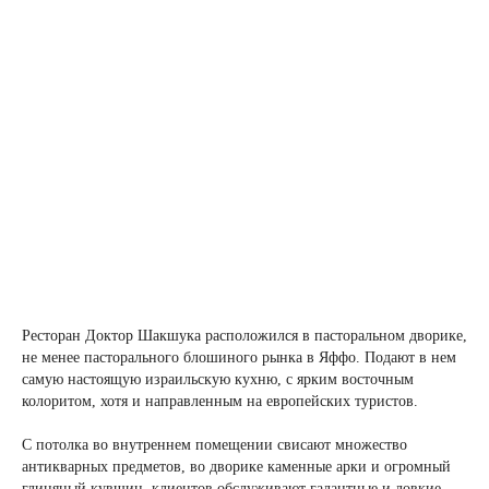
Ресторан Доктор Шакшука
расположился в пасторальном дворике,
не менее пасторального блошиного рынка в Яффо. Подают в нем
самую настоящую израильскую кухню, с ярким восточным
колоритом, хотя и направленным на европейских туристов.
С потолка во внутреннем помещении свисают множество
антикварных предметов, во дворике каменные арки и огромный
глиняный кувшин, клиентов обслуживают галантные и ловкие