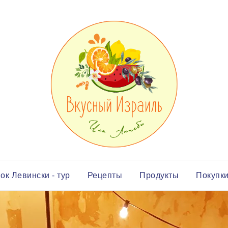
ок Левински - тур
Рецепты
Продукты
Покупк