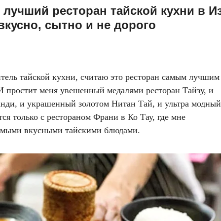
 лучший ресторан тайской кухни в И
кусно, сытно и не дорого
итель тайской кухни, считаю это ресторан самым лучшим
И простит меня увешенный медалями ресторан Тайзу, и
нди, и украшенный золотом Нитан Тай, и ультра модный
ся только с рестораном Франи в Ко Тау, где мне
самыми вкусными тайскими блюдами.