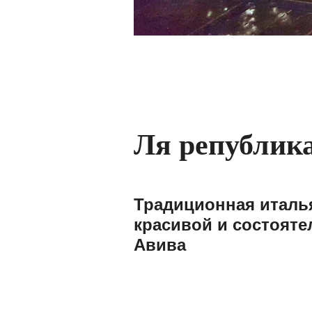
Ля република
Традиционная италья
красивой и состояте
Авива