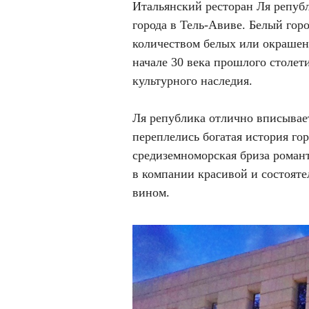
Итальянский ресторан Ля репуб
города в Тель-Авиве. Белый гор
количеством белых или окрашенн
начале 30 века прошлого столе
культурного наследия.
Ля република отлично вписывае
переплелись богатая история го
средиземноморская бриза романт
в компании красивой и состояте
вином.