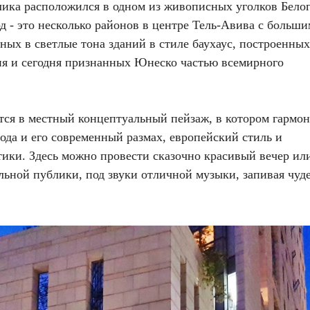
лика расположился в одном из живописных уголков Бело
од - это несколько районов в центре Тель-Авива с больши
ых в светлые тона зданий в стиле баухаус, построенных
тия и сегодня признанных Юнеско частью всемирного
тся в местный концептуальный пейзаж, в котором гармо
рода и его современный размах, европейский стиль и
ики. Здесь можно провести сказочно красивый вечер или
льной публики, под звуки отличной музыки, запивая чу