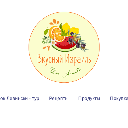
ок Левински - тур
Рецепты
Продукты
Покупк