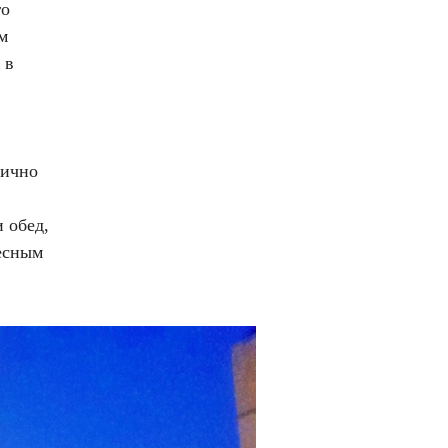
го
м
 в
нично
 обед,
десным