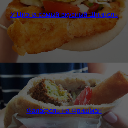
У Циона самый вкусный Шницель
Фалафель на Фришман