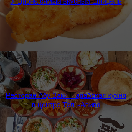
У Циона самый вкусный Шницель
Ресторан Абу Заки – арабская кухня
в центре Тель-Авива