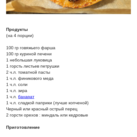
Продукты
(на 4 порции)
100 гр говяжьего фарша
100 гр куриной печени
1 небольшая луковица
1 горсть листьев петрушки
2 ч.л. томатной пасты
1 ч.л. финикового меда
1 ч.л. соли
1 ч.л. зира
1 ч.л.
бахарат
1 ч.л. сладкой паприки (лучше копченой)
Черный или красный острый перец
2 горсти орехов : миндаль или кедровые
Приготовление