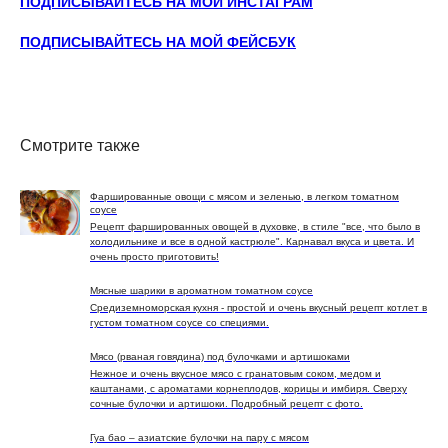
ПОДПИСЫВАЙТЕСЬ НА МОЙ ИНСТАГРАМ
ПОДПИСЫВАЙТЕСЬ НА МОЙ ФЕЙСБУК
Смотрите также
Фаршированные овощи с мясом и зеленью, в легком томатном
соусе
Рецепт фаршированных овощей в духовке, в стиле "все, что было в
холодильнике и все в одной кастрюле". Карнавал вкуса и цвета. И
очень просто приготовить!
Мясные шарики в ароматном томатном соусе
Средиземноморская кухня - простой и очень вкусный рецепт котлет в
густом томатном соусе со специями.
Мясо (рваная говядина) под булочками и артишоками
Нежное и очень вкусное мясо с гранатовым соком, медом и
каштанами, с ароматами корнеплодов, корицы и имбиря. Сверху
сочные булочки и артишоки. Подробный рецепт с фото.
Гуа бао – азиатские булочки на пару с мясом