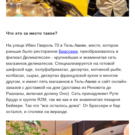
Что это за место такое?
На улице Ибен Гвироль 70 в Тель-Авиве, место, которое
раньше было рестораном
Брассери
, преобразовалось в
филиал Деликатессен - крупнейшая и знаменитая сеть
магазинов деликатесов. Специализируется на готовой
шефской еде, полуфабрикатах, десертах, копченой рыбе,
колбасах, сырах, десертах французской кухни и многом
другом, и имеет пять магазинов в Тель-Авиве и сайт онлайн-
заказов с доставкой на дом (доставка из Реховота до
Раананы, включая долину Оно). Сеть принадлежит Рути
Брудо и группе R2M, так же как и ее знаменитая пекарня
Бейкери. Так что "все осталось дома". От Брассери и бар
остался, и столики на веранде.