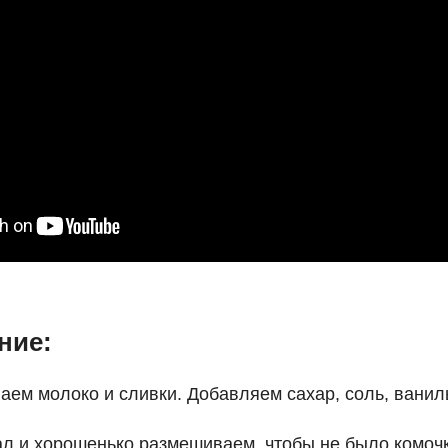
ние:
аем молоко и сливки. Добавляем сахар, соль, ванил
л и хорошенько размешиваем, чтобы не было комочк