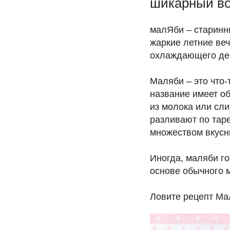
шикарный во
малЯби – старинн
жаркие летние веч
охлаждающего дес
Маляби – это что
название имеет об
из молока или сли
разливают по тар
множеством вкусн
Иногда, маляби го
основе обычного м
Ловите рецепт Ма