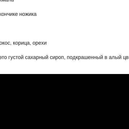
кончике ножика
окос, корица, орехи
это густой сахарный сироп, подкрашенный в алый цве