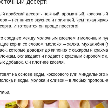
сточный десерт!
ый арабский десерт - нежный, ароматный, красочный
ера – нет ничего вкуснее и приятней, чем такая ярка
ерта. И готовится он проще простого!
-то среднее между молочным киселем и молочным пу
щие корни со словом "молоко" – халяв. Мухалябия (
вок, которые доводят до кипения с сахаром и крахм
елочкам, охлаждают и подают с красным сиропом с а
ых добавок. Он плотнее киселя.
товят на основе воды, кокосового или миндального 
олока и воды, молока и сливок – в любых пропорци
ляби.