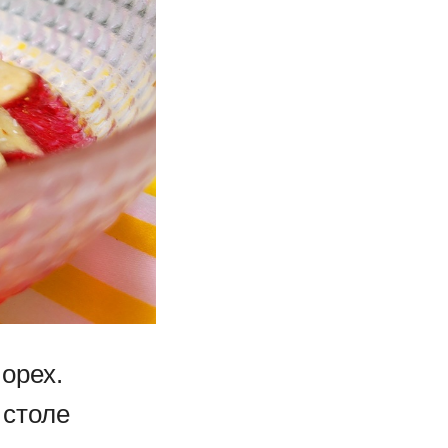
 орех.
 столе