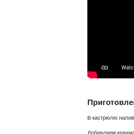
Приготовле
В кастрюлю налив
Добавляем крахма