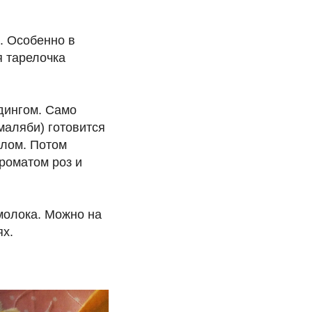
. Особенно в
я тарелочка
дингом. Само
маляби) готовится
алом. Потом
роматом роз и
молока. Можно на
ях.