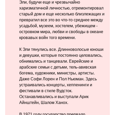
Эли, будучи еще и чрезвычайно
харизматичной личностью, отремонтировал
старый дом и еще несколько близлежащих и
превратил все это во что-то среднее между
усадьбой, музеем, хостелем, убежищем -
островком мира, любви и свободы в океане
кровавых войн того времени.
К Эли тянулись все. Длинноволосые юноши
и девушки, которые постоянно целовались,
обнимались и танцевали. Еврейские и
арабские семьи с детьми, тель-авивская
богема, художники, министры, артисты.
Даже Софи Лорен и Пол Ньюман. Здесь
устраивались концерты, хеппенинги и
фестивали в стиле Вудсток.
Останавливались и выступали Арик
Айнштейн, Шалом Ханох.
В 1971 году государство прервало